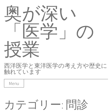
奥が深い
Skip
to
content
「医学」の
授業
西洋医学と東洋医学の考え方や歴史に
触れています
Menu
カテゴリー:
問診