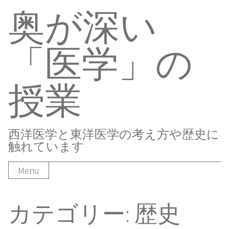
奥が深い
Skip
to
content
「医学」の
授業
西洋医学と東洋医学の考え方や歴史に
触れています
Menu
カテゴリー:
歴史